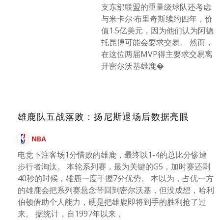
支东部联盟的重量级球队还考虑
与米卡尔·布里奇斯续约四年，价
值1.5亿美元，因为他们认为阿德
托昆博可能会要求交易。 然而，
在这位两届MVP得主要求交易离
开密尔沃基雄鹿�
雄鹿队五战落败：扬尼斯退场后数据亮眼
NBA
电竞下注客场1分惜败的雄鹿，最终以1-4的总比分惨遭
步行者淘汰。 本轮系列赛，最为关键的G5，加时赛还剩
40秒的时候，雄鹿一度手握7分优势。 本以为，占优一方
的雄鹿会把系列赛悬念带回到密尔沃基，但没成想，哈利
伯顿借助个人能力，硬是把雄鹿即将到手的胜利抢了过
来。 据统计，自1997年以来，