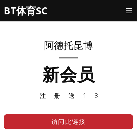
BT体育SC
阿德托昆博
新会员
注册送18
访问此链接