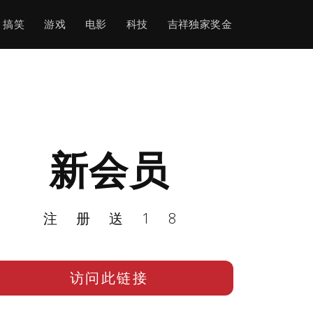
搞笑
游戏
电影
科技
吉祥独家奖金
新会员
注册送18
访问此链接