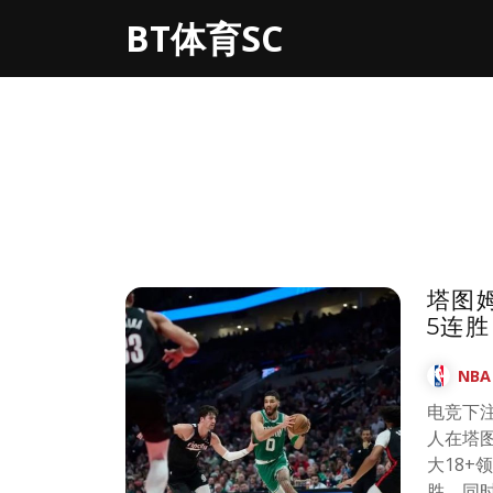
BT体育SC
塔图姆
5连胜
NBA
电竞下
人在塔
大18+
胜，同时