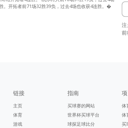
胜。开拓者前71场32胜39负，过去4场也收获4连胜。�
注
前
链接
指南
项
主页
买球赛的网站
体
体育
世界杯买球平台
体
游戏
球探足球比分
买