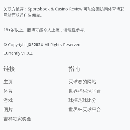
关联方披露：Sportsbook & Casino Review 可能会因访问体育博彩
网站而获得广告佣金。
18+岁以上。赌博可能令人上瘾，请理性参与。
© Copyright
JXF2024
. All Rights Reserved
Currently v1.0.2.
链接
指南
主页
买球赛的网站
体育
世界杯买球平台
游戏
球探足球比分
图片
世界杯买球平台
吉祥独家奖金