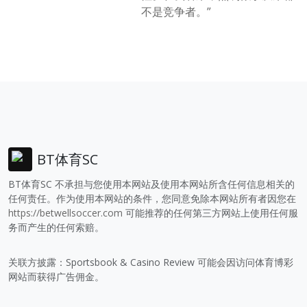
不是竞争者。”
BT体育SC
BT体育SC 不承担与您使用本网站及使用本网站所含任何信息相关的
任何责任。作为使用本网站的条件，您同意免除本网站所有者因您在
https://betwellsoccer.com
可能推荐的任何第三方网站上使用任何服
务而产生的任何索赔。
关联方披露：Sportsbook & Casino Review 可能会因访问体育博彩
网站而获得广告佣金。