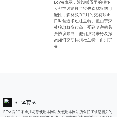
Lowe表示，近期联盟里的很多
人都在讨论杜兰特去森林狼的可
能性，森林狼在2月的交易截止
日时曾追求过杜兰特。但由于森
林狼总薪资过高，受到复杂的劳
资协议限制，他们没能来得及探
索如何交易得到杜兰特。而到了
�
BT体育SC
BT体育SC 不承担与您使用本网站及使用本网站所含任何信息相关的