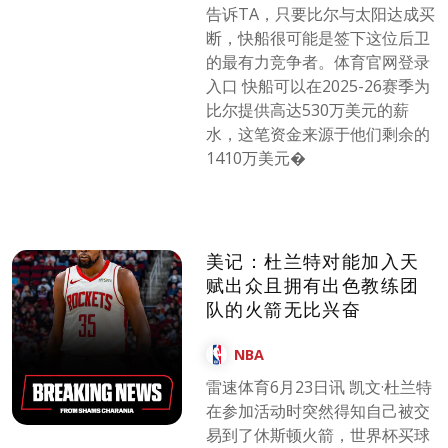
告诉TA，只要比尔与太阳达成买
断，快船很可能是签下这位后卫
的最有力竞争者。体育官网登录
入口 快船可以在2025-26赛季为
比尔提供高达530万美元的薪
水，这笔资金来源于他们剩余的
1410万美元�
美记：杜兰特对能加入天
赋出众且拥有出色教练团
队的火箭无比兴奋
NBA
雷速体育6月23日讯 凯文·杜兰特
在参加活动时突然得知自己被交
易到了休斯顿火箭，世界杯买球