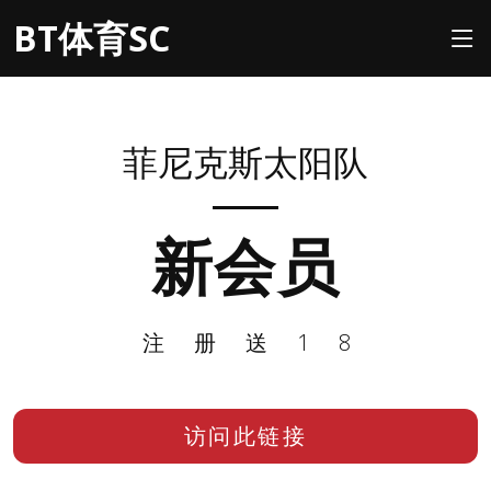
BT体育SC
菲尼克斯太阳队
新会员
注册送18
访问此链接