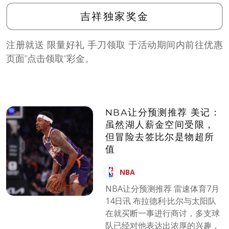
吉祥独家奖金
注册就送 限量好礼 手刀领取 于活动期间内前往优惠
页面”点击领取”彩金。
NBA让分预测推荐 美记：
虽然湖人薪金空间受限，
但冒险去签比尔是物超所
值
NBA
NBA让分预测推荐 雷速体育7月
14日讯 布拉德利·比尔与太阳队
在就买断一事进行商讨，多支球
队已经对他表达出浓厚的兴趣，