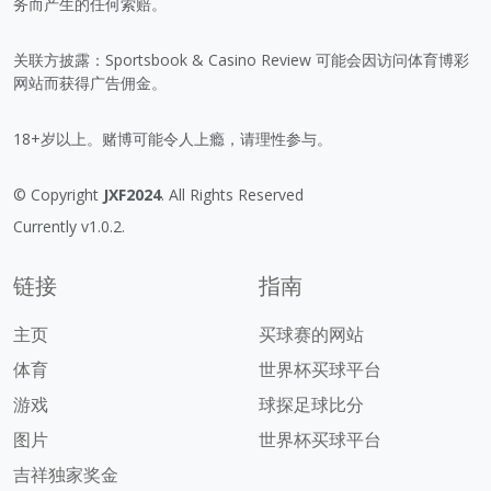
务而产生的任何索赔。
关联方披露：Sportsbook & Casino Review 可能会因访问体育博彩
网站而获得广告佣金。
18+岁以上。赌博可能令人上瘾，请理性参与。
© Copyright
JXF2024
. All Rights Reserved
Currently v1.0.2.
链接
指南
主页
买球赛的网站
体育
世界杯买球平台
游戏
球探足球比分
图片
世界杯买球平台
吉祥独家奖金