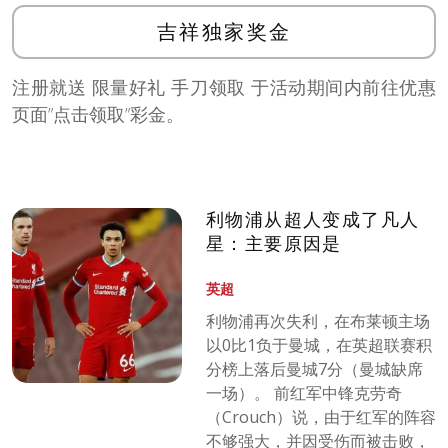
吉祥独家奖金
注册就送 限量好礼 手刀领取 于活动期间内前往优惠
页面”点击领取”彩金。
利物浦从超人变成了凡人
星：主要原因是
英超
利物浦再次失利，在布莱顿主场
以0比1负于曼城，在英超联赛积
分榜上落后曼城7分（曼城缺席
一场）。 前红军中锋克劳奇
（Crouch）说，由于红军的阵容
不够强大，并因受伤而被击败，