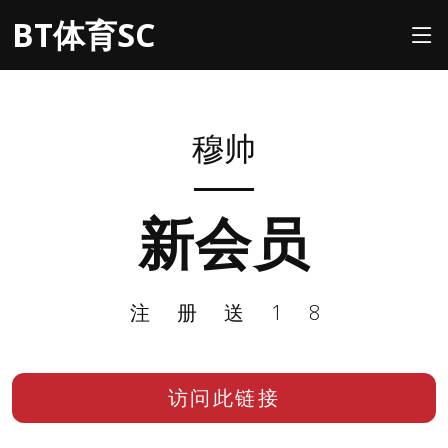
BT体育SC
穆帅
新会员
注册送18
访问此链接