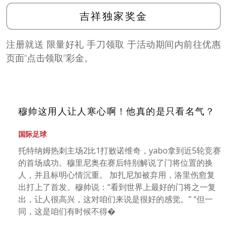
吉祥独家奖金
注册就送 限量好礼 手刀领取 于活动期间内前往优惠
页面”点击领取”彩金。
穆帅这用人让人寒心啊！他真的是只看名气？
国际足球
托特纳姆热刺主场2比1打败诺维奇，yabo拿到近5轮竞赛
的首场成功。穆里尼奥在赛后特别解说了门将位置的换
人，并且标明心情沉重。 加扎尼加被弃用，洛里伤愈复
出打上了首发。穆帅说：“看到世界上最好的门将之一复
出，让人很高兴，这对咱们来说是很好的感觉。” “但一
同，这是咱们有时候不得�