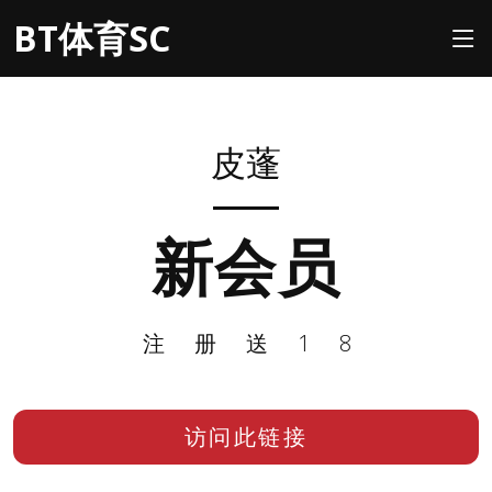
BT体育SC
皮蓬
新会员
注册送18
访问此链接