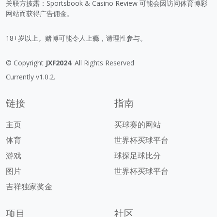
关联方披露：Sportsbook & Casino Review 可能会因访问体育博彩
网站而获得广告佣金。
18+岁以上。赌博可能令人上瘾，请理性参与。
© Copyright
JXF2024
. All Rights Reserved
Currently v1.0.2.
链接
指南
主页
买球赛的网站
体育
世界杯买球平台
游戏
球探足球比分
图片
世界杯买球平台
吉祥独家奖金
项目
社区