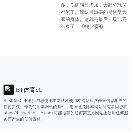
多，伤病明显增加，大部分球员
都累了。球队最重要的是恢复大
家的身体。这就是最后一场比赛
结束了，10轮比赛�
BT体育SC
BT体育SC 不承担与您使用本网站及使用本网站所含任何信息相关的
任何责任。作为使用本网站的条件，您同意免除本网站所有者因您在
https://betwellsoccer.com
可能推荐的任何第三方网站上使用任何服
务而产生的任何索赔。