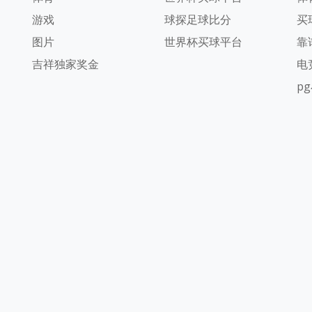
游戏
球探足球比分
买
图片
世界杯买球平台
靠
吉祥独家奖金
电
p