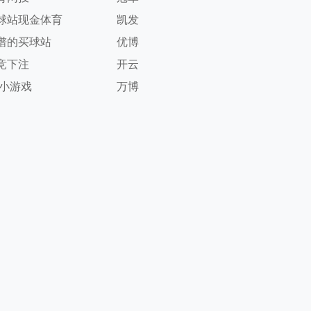
球站现金体育
凯发
谱的买球站
优博
竞下注
开云
g小游戏
万博