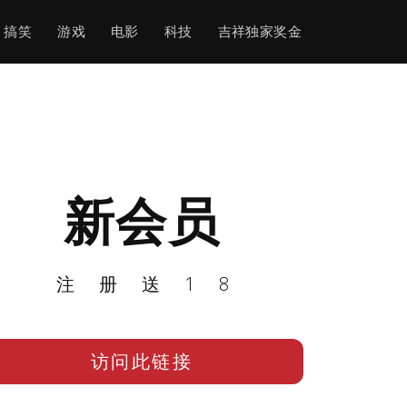
搞笑
游戏
电影
科技
吉祥独家奖金
新会员
注册送18
访问此链接