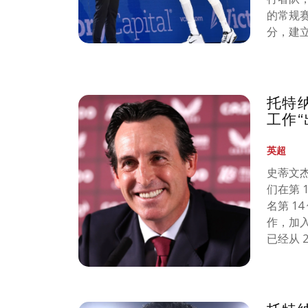
的常规
分，建
托特
工作“
英超
史蒂文杰
们在第 
名第 1
作，加
已经从 