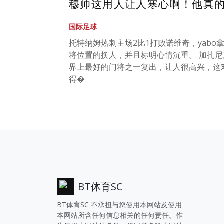
穆帅这用人让人寒心啊！他真
国际足球
托特纳姆热刺主场2比1打败诺维奇，yab
将位置的换人，并且标明心情沉重。 加扎
界上最好的门将之一复出，让人很高兴，这对
得�
BT体育SC
BT体育SC 不承担与您使用本网站及使用
本网站所含任何信息相关的任何责任。作