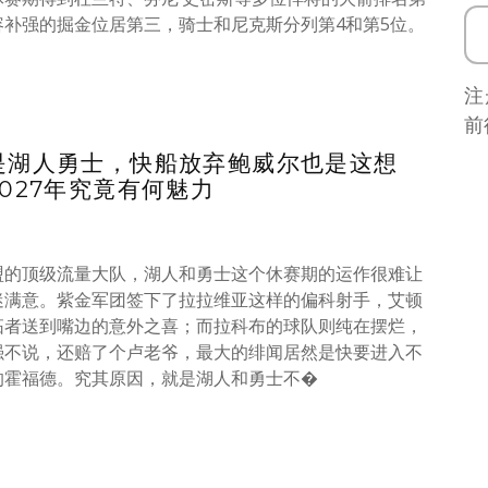
容补强的掘金位居第三，骑士和尼克斯分列第4和第5位。
注
前
是湖人勇士，快船放弃鲍威尔也是这想
027年究竟有何魅力
盟的顶级流量大队，湖人和勇士这个休赛期的运作很难让
迷满意。紫金军团签下了拉拉维亚这样的偏科射手，艾顿
拓者送到嘴边的意外之喜；而拉科布的球队则纯在摆烂，
强不说，还赔了个卢老爷，最大的绯闻居然是快要进入不
的霍福德。究其原因，就是湖人和勇士不�