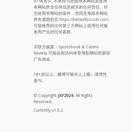
BT体育SC 不承担与您使用本网站及使用
本网站所含任何信息相关的任何责任。作
为使用本网站的条件，您同意免除本网站
所有者因您在
https://betwellsoccer.com
可能推荐的任何第三方网站上使用任何服
务而产生的任何索赔。
关联方披露：Sportsbook & Casino
Review 可能会因访问体育博彩网站而获得
广告佣金。
18+岁以上。赌博可能令人上瘾，请理性
参与。
© Copyright
JXF2024
. All Rights
Reserved
Currently v1.0.2.