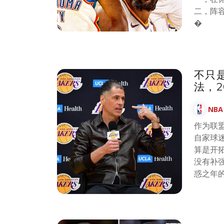
二，阵
�
不只
法，2
NBA
作为联
自家球
算是开
没有补
惑之年