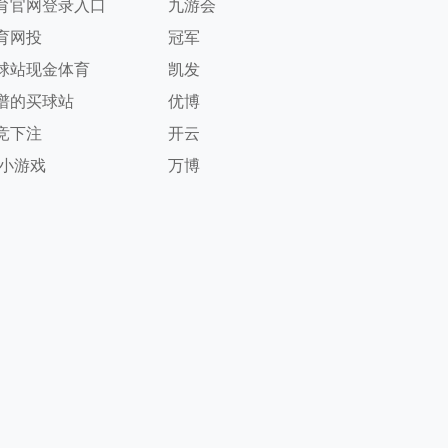
育官网登录入口
九游会
育网投
冠军
球站现金体育
凯发
谱的买球站
优博
竞下注
开云
g小游戏
万博