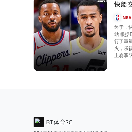
快船
NBA
终于，
站 根据
行了重
火，乐福
上赛季
BT体育SC