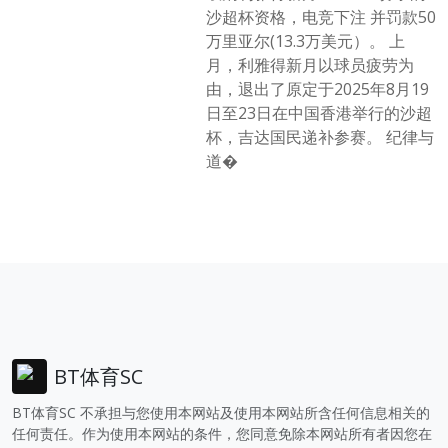
沙超杯资格，电竞下注 并罚款50
万里亚尔(13.3万美元）。 上
月，利雅得新月以球员疲劳为
由，退出了原定于2025年8月19
日至23日在中国香港举行的沙超
杯，吉达国民递补参赛。 纪律与
道�
BT体育SC
BT体育SC 不承担与您使用本网站及使用本网站所含任何信息相关的
任何责任。作为使用本网站的条件，您同意免除本网站所有者因您在