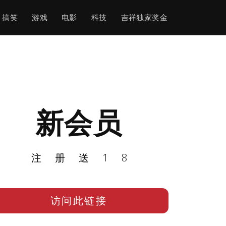
搞笑
游戏
电影
科技
吉祥独家奖金
新会员
注册送18
访问此链接