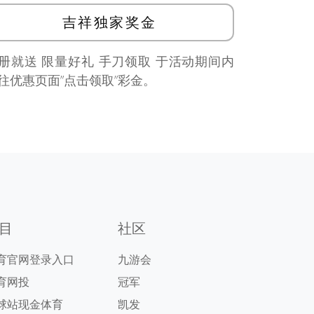
吉祥独家奖金
册就送 限量好礼 手刀领取 于活动期间内
往优惠页面”点击领取”彩金。
目
社区
育官网登录入口
九游会
育网投
冠军
球站现金体育
凯发