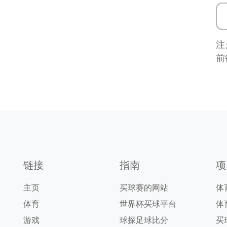
注
前
链接
指南
项
主页
买球赛的网站
体
体育
世界杯买球平台
体
游戏
球探足球比分
买