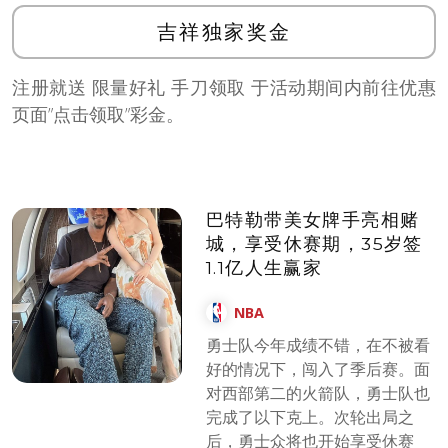
吉祥独家奖金
注册就送 限量好礼 手刀领取 于活动期间内前往优惠
页面”点击领取”彩金。
巴特勒带美女牌手亮相赌
城，享受休赛期，35岁签
1.1亿人生赢家
NBA
勇士队今年成绩不错，在不被看
好的情况下，闯入了季后赛。面
对西部第二的火箭队，勇士队也
完成了以下克上。次轮出局之
后，勇士众将也开始享受休赛