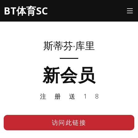
BT体育SC
斯蒂芬·库里
新会员
注册送18
访问此链接