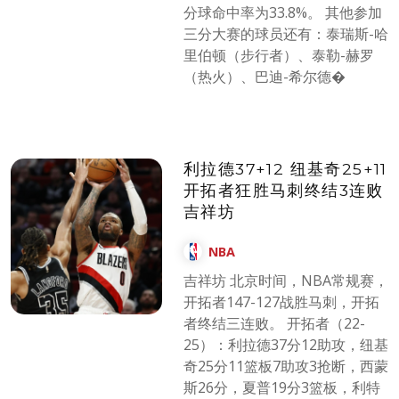
分球命中率为33.8%。 其他参加
三分大赛的球员还有：泰瑞斯-哈
里伯顿（步行者）、泰勒-赫罗
（热火）、巴迪-希尔德�
利拉德37+12 纽基奇25+11
开拓者狂胜马刺终结3连败
吉祥坊
NBA
吉祥坊 北京时间，NBA常规赛，
开拓者147-127战胜马刺，开拓
者终结三连败。 开拓者（22-
25）：利拉德37分12助攻，纽基
奇25分11篮板7助攻3抢断，西蒙
斯26分，夏普19分3篮板，利特