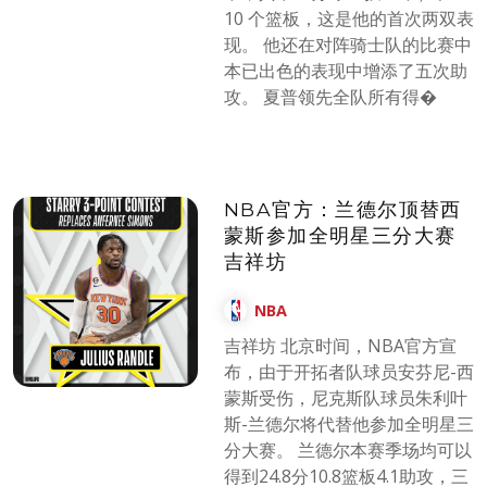
10 个篮板，这是他的首次两双表
现。 他还在对阵骑士队的比赛中
本已出色的表现中增添了五次助
攻。 夏普领先全队所有得�
NBA官方：兰德尔顶替西
蒙斯参加全明星三分大赛
吉祥坊
NBA
吉祥坊 北京时间，NBA官方宣
布，由于开拓者队球员安芬尼-西
蒙斯受伤，尼克斯队球员朱利叶
斯-兰德尔将代替他参加全明星三
分大赛。 兰德尔本赛季场均可以
得到24.8分10.8篮板4.1助攻，三