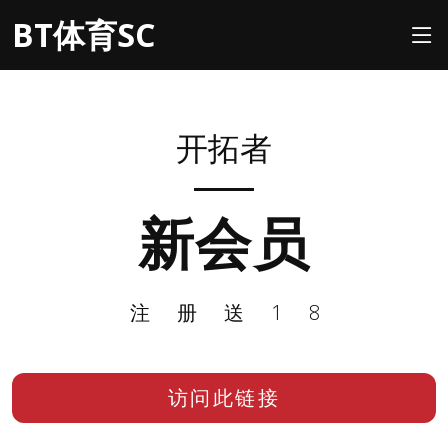
BT体育SC
开拓者
新会员
注册送18
访问此链接