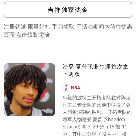
吉祥独家奖金
注册就送 限量好礼 手刀领取 于活动期间内前往优惠
页面”点击领取”彩金。
沙登·夏普职业生涯首次拿
下两双
NBA
年轻的波特兰开拓者队在对阵克
利夫兰骑士队的比赛中取得了令
人印象深刻的胜利。 开拓者队的
领军人物谢登·夏普 (Shaedon
Sharpe) 拿下 29 分（15 投 11
中，其中三分球 7 投 4 中）和