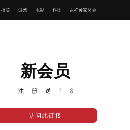
搞笑
游戏
电影
科技
吉祥独家奖金
新会员
注册送18
访问此链接