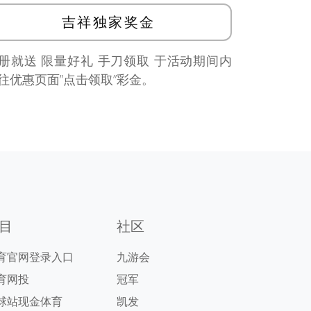
吉祥独家奖金
册就送 限量好礼 手刀领取 于活动期间内
往优惠页面”点击领取”彩金。
目
社区
育官网登录入口
九游会
育网投
冠军
球站现金体育
凯发