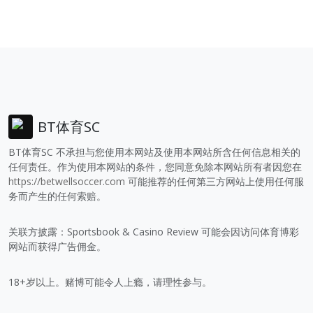
BT体育SC
BT体育SC 不承担与您使用本网站及使用本网站所含任何信息相关的
任何责任。作为使用本网站的条件，您同意免除本网站所有者因您在
https://betwellsoccer.com
可能推荐的任何第三方网站上使用任何服
务而产生的任何索赔。
关联方披露：Sportsbook & Casino Review 可能会因访问体育博彩
网站而获得广告佣金。
18+岁以上。赌博可能令人上瘾，请理性参与。