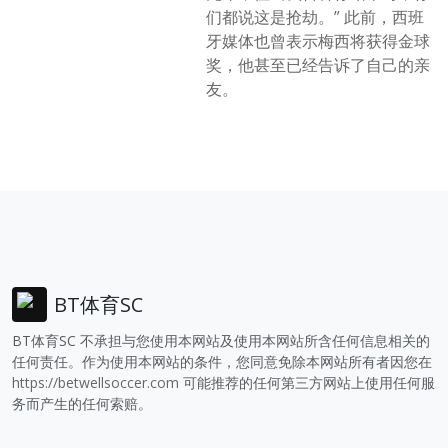
们都说这是抢劫。” 此前，西班
牙媒体也曾表示梅西将获得金球
奖，他甚至已经告诉了自己的亲
友。
BT体育SC
BT体育SC 不承担与您使用本网站及使用本网站所含任何信息相关的
任何责任。作为使用本网站的条件，您同意免除本网站所有者因您在
https://betwellsoccer.com
可能推荐的任何第三方网站上使用任何服
务而产生的任何索赔。