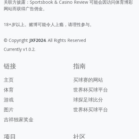
关联方披露：Sportsbook & Casino Review 可能会因访问体育博彩
网站而获得广告佣金。
18+岁以上。赌博可能令人上瘾，请理性参与。
© Copyright
JXF2024
. All Rights Reserved
Currently v1.0.2.
链接
指南
主页
买球赛的网站
体育
世界杯买球平台
游戏
球探足球比分
图片
世界杯买球平台
吉祥独家奖金
项目
社区