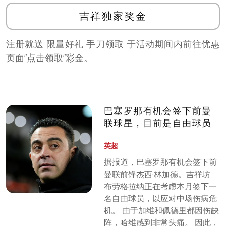
吉祥独家奖金
注册就送 限量好礼 手刀领取 于活动期间内前往优惠
页面”点击领取”彩金。
巴塞罗那有机会签下前曼
联球星，目前是自由球员
英超
据报道，巴塞罗那有机会签下前
曼联前锋杰西·林加德。吉祥坊
布劳格拉纳正在考虑本月签下一
名自由球员，以应对中场伤病危
机。 由于加维和佩德里都因伤缺
阵，哈维感到非常头痛。 因此，