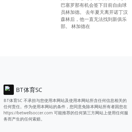
巴塞罗那有机会签下目前自由球
员林加德。 去年夏天离开诺丁汉
森林后，他一直无法找到新俱乐
部。 林加德在
BT体育SC
BT体育SC 不承担与您使用本网站及使用本网站所含任何信息相关的
任何责任。作为使用本网站的条件，您同意免除本网站所有者因您在
https://betwellsoccer.com
可能推荐的任何第三方网站上使用任何服
务而产生的任何索赔。