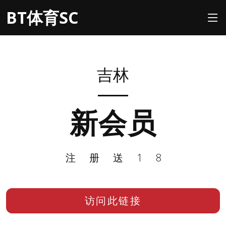
BT体育SC
吉林
新会员
注册送18
访问此链接