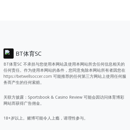
BT体育SC
BT体育SC 不承担与您使用本网站及使用本网站所含任何信息相关的
任何责任。作为使用本网站的条件，您同意免除本网站所有者因您在
https://betwellsoccer.com
可能推荐的任何第三方网站上使用任何服
务而产生的任何索赔。
关联方披露：Sportsbook & Casino Review 可能会因访问体育博彩
网站而获得广告佣金。
18+岁以上。赌博可能令人上瘾，请理性参与。