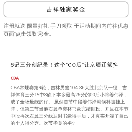
吉祥独家奖金
注册就送 限量好礼 手刀领取 于活动期间内前往优惠
页面”点击领取”彩金。
8记三分创纪录！这个“00后”让京疆辽颤抖
CBA
CBA常规赛第9轮，吉林男篮104-86大胜北京队一役，吉
祥体育三分15中8砍下本乡最高26分的00后小将姜伟泽，
成了全场最靓的仔。 虽然首节中段姜伟泽就候补披挂上
阵，但第二节当他右翼单突林书豪完结抛投、并且在本节
中段再次左翼三分线迎射书豪得手后，才真实开端了自己
的个人得分秀。次节毕竟的4秒