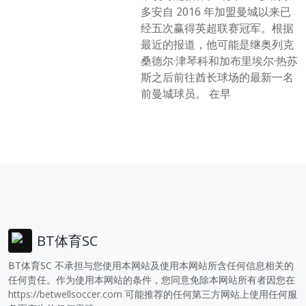
多安自 2016 年加盟曼城以来已
经五次赢得英超联赛冠军。根据
最近的报道，他可能是继奥列克
桑德尔·津琴科和加布里埃尔·热苏
斯之后前往酋长球场的最新一名
前曼城球员。 在早
BT体育SC
BT体育SC 不承担与您使用本网站及使用本网站所含任何信息相关的
任何责任。作为使用本网站的条件，您同意免除本网站所有者因您在
https://betwellsoccer.com
可能推荐的任何第三方网站上使用任何服