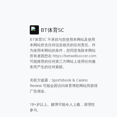
BT体育SC
BT体育SC 不承担与您使用本网站及使用
本网站所含任何信息相关的任何责任。作
为使用本网站的条件，您同意免除本网站
所有者因您在
https://betwellsoccer.com
可能推荐的任何第三方网站上使用任何服
务而产生的任何索赔。
关联方披露：Sportsbook & Casino
Review 可能会因访问体育博彩网站而获得
广告佣金。
18+岁以上。赌博可能令人上瘾，请理性
参与。