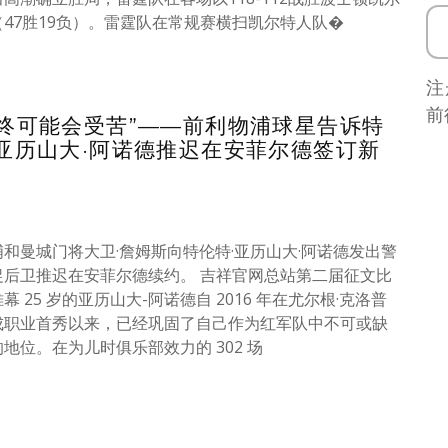
47胜19负）。雷霆队在常规赛横扫凯尔特人队�
注
前
最终可能会受苦”——前利物浦球星告诉特
·亚历山大·阿诺德推迟在安菲尔德签订新
和曼城门将大卫·詹姆斯向特伦特·亚历山大·阿诺德发出警
促后卫推迟在安菲尔德续约。 吉祥官网总站第二届征文比
幕 25 岁的亚历山大-阿诺德自 2016 年在尤尔根·克洛普
成职业首秀以来，已经巩固了自己作为红军队中不可或缺
地位。在为儿时俱乐部效力的 302 场