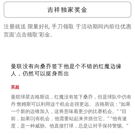
吉祥独家奖金
注册就送 限量好礼 手刀领取 于活动期间内前往优惠
页面”点击领取”彩金。
曼联没有向桑乔签下他是个不错的红魔边缘
人，仍然可以挺身而出
英超
曼联球星吉格斯说，红魔没有签下桑乔，但是球队中仍有
丹·詹姆斯可以利用这个机会走得更远。 吉格斯说：“如果
一个新的边锋加入，这将意味着更少的比赛机会。” “目
前，如果DJ有机会，他需要站起来并抓住它。” “他有速
度，是一种威胁。他直接打球，总是让对手保持警惕。”