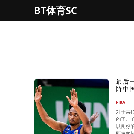
BT体育SC
最后
阵中
FIBA
对于吉
的了。
以良好的
阿拉内