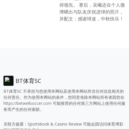
得领先。 赛后，吴曦还在个人微
博晒出与队友庆祝进球的照片，
并配文：感谢球迷，中秋快乐！
BT体育SC
BT体育SC 不承担与您使用本网站及使用本网站所含任何信息相关的
任何责任。作为使用本网站的条件，您同意免除本网站所有者因您在
https://betwellsoccer.com
可能推荐的任何第三方网站上使用任何服
务而产生的任何索赔。
关联方披露：Sportsbook & Casino Review 可能会因访问体育博彩