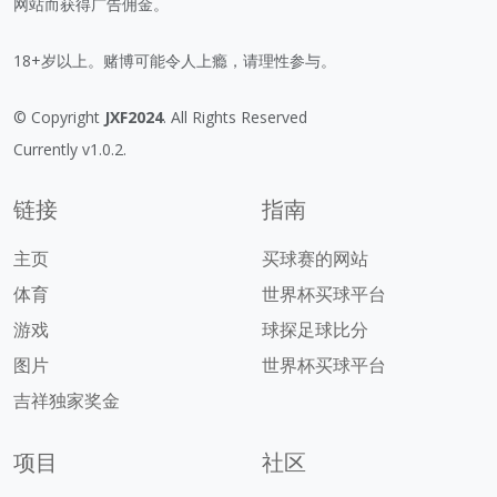
网站而获得广告佣金。
18+岁以上。赌博可能令人上瘾，请理性参与。
© Copyright
JXF2024
. All Rights Reserved
Currently v1.0.2.
链接
指南
主页
买球赛的网站
体育
世界杯买球平台
游戏
球探足球比分
图片
世界杯买球平台
吉祥独家奖金
项目
社区