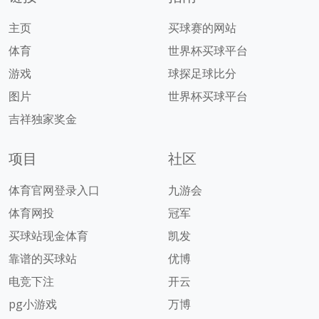
主页
买球赛的网站
体育
世界杯买球平台
游戏
球探足球比分
图片
世界杯买球平台
吉祥独家奖金
项目
社区
体育官网登录入口
九游会
体育网投
冠军
买球站现金体育
凯发
靠谱的买球站
优博
电竞下注
开云
pg小游戏
万博