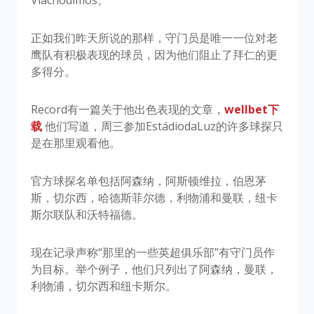
Vlachodimos。
正如我们昨天所说的那样，守门员是唯一一位对老
鹰队有积极表现的球员，因为他们阻止了拜仁的更
多得分。
Record有一篇关于他出色表现的文章，
wellbet下
载
他们写道，周三参加EstádiodaLuz的许多球探只
是在那里观看他。
官方球探名单包括阿森纳，阿斯顿维拉，伯恩茅
斯，切尔西，哈德斯菲尔德，利物浦和曼联，纽卡
斯尔联队和沃特福德。
现在记录声称“那里的一些英超俱乐部”有守门员作
为目标。举个例子，他们只列出了阿森纳，曼联，
利物浦，切尔西和纽卡斯尔。