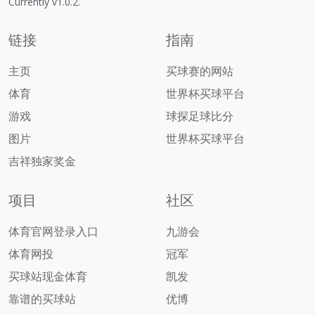
Currently v1.0.2.
链接
指南
主页
买球赛的网站
体育
世界杯买球平台
游戏
球探足球比分
图片
世界杯买球平台
吉祥独家奖金
项目
社区
体育官网登录入口
九游会
体育网投
冠军
买球站现金体育
凯发
靠谱的买球站
优博