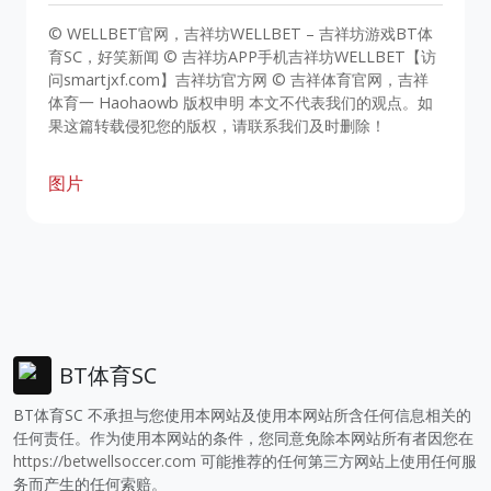
© WELLBET官网，吉祥坊WELLBET – 吉祥坊游戏BT体
育SC，好笑新闻 © 吉祥坊APP手机吉祥坊WELLBET【访
问smartjxf.com】吉祥坊官方网 © 吉祥体育官网，吉祥
体育一 Haohaowb 版权申明 本文不代表我们的观点。如
果这篇转载侵犯您的版权，请联系我们及时删除！
图片
BT体育SC
BT体育SC 不承担与您使用本网站及使用本网站所含任何信息相关的
任何责任。作为使用本网站的条件，您同意免除本网站所有者因您在
https://betwellsoccer.com
可能推荐的任何第三方网站上使用任何服
务而产生的任何索赔。