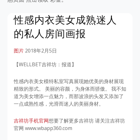
性感内衣美女成熟迷人
的私人房间画报
图片
2018年2月5日
【WELLBET吉祥坊：报道】
性感内衣美女模特私室写真展现她优美的身材展现
精致的形式。 美丽的容颜，为身体而骄傲。 我不知
道为美女增添一点魅力，而那波浪的头发又添加了
一点成熟性感，光滑而迷人的美丽身材。
吉祥坊手机官网
想要了解更多吉祥坊 请关注吉祥坊
官网 www.wbapp360.com